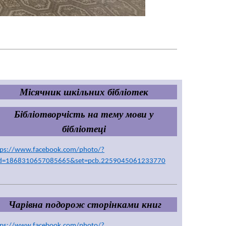
Місячник шкільних бібліотек
Бібліотворчість на тему мови у 
бібліотеці
tps://www.facebook.com/photo/?
id=1868310657085665&set=pcb.2259045061233770
Чарівна подорож сторінками книг
tps://www.facebook.com/photo/?