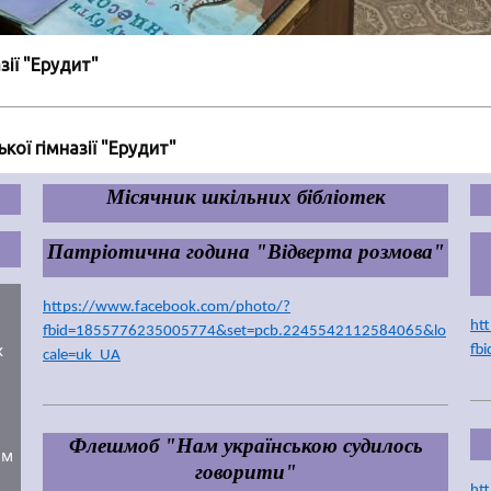
зії "Ерудит"
ої гімназії "Ерудит"
Місячник шкільних бібліотек
Патріотична година "Відверта розмова"
https://www.facebook.com/photo/?
ht
fbid=1855776235005774&set=pcb.2245542112584065&lo
 
fb
cale=uk_UA
Флешмоб "Нам українською судилось
м 
говорити"
ht