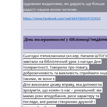
чудовими виданнями, які дарують ще більше 
радості нашим юним читачам .
https://www.facebook.com/reel/665930459725922
День толерантності у бібліотеці
/медіате
Сьогодні п’ятикласники (кл.кер. Наталія ШТОГУ
завітали на бібліотечний урок з нагоди Дня 
толерантності. Говорили про повагу, 
доброзичливість та важливість сприймати інши
такими, як вони є.
Діти виконали цікаву вправу, яка допомогла 
зрозуміти, що кожен із нас – унікальний: ми 
маємо різні вподобання, риси характеру та 
погляди, але разом створюємо дружній і 