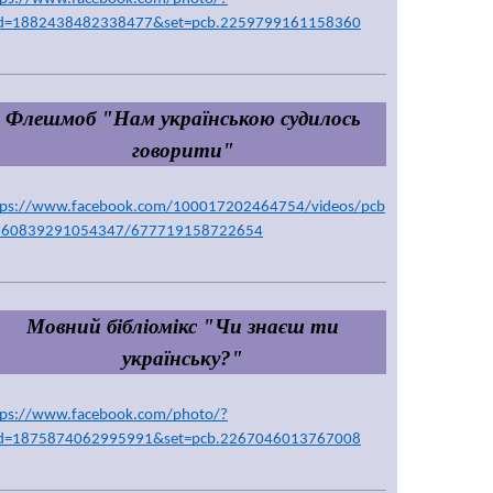
id=1882438482338477&set=pcb.2259799161158360
Флешмоб "Нам українською судилось 
говорити"
tps://www.facebook.com/100017202464754/videos/pcb
260839291054347/677719158722654
Мовний бібліомікс "Чи знаєш ти 
українську?"
tps://www.facebook.com/photo/?
id=1875874062995991&set=pcb.2267046013767008