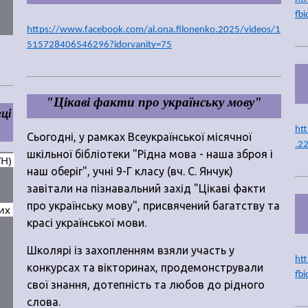
fb
https://www.facebook.com/al.ona.filonenko.2025/videos/1
515728406546296?idorvanity=75
"Цікаві факти про українську мову"
ці
ht
Сьогодні, у рамках Всеукраїнської місячної
.2
шкільної бібліотеки "Рідна мова - наша зброя і
Н) 
наш оберіг", учні 9-Г класу (вч. С. Янчук)
завітали на пізнавальний захід "Цікаві факти
про українську мову", присвячений багатству та
х 
красі української мови.
Школярі із захопленням взяли участь у
ht
конкурсах та вікторинах, продемонстрували
fb
свої знання, дотепність та любов до рідного
слова.