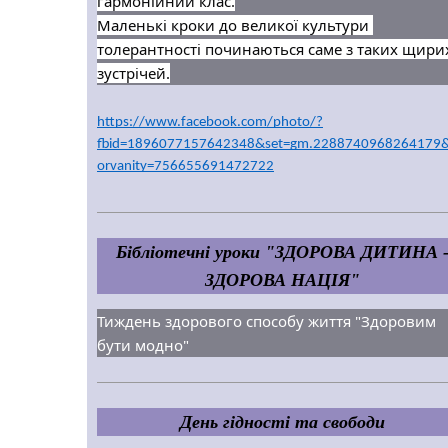
гармонійний клас.
Маленькі кроки до великої культури 
толерантності починаються саме з таких щирих
зустрічей.
https://www.facebook.com/photo/?
fbid=1896077157642348&set=gm.2288740968264179&
orvanity=756655691472722
Бібліотечні уроки "ЗДОРОВА ДИТИНА 
ЗДОРОВА НАЦІЯ"
Тиждень здорового способу життя "Здоровим 
бути модно"
День гідності та свободи