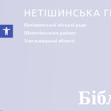
НЕТІШИНСЬКА Г
Нетішинської міської ради
Відкрити Панель інструментів
Шепетівського району
Хмельницької області
Біб