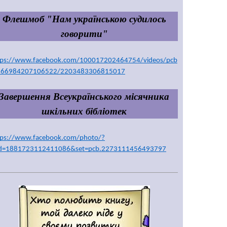
Флешмоб "Нам українською судилось 
говорити"
tps://www.facebook.com/100017202464754/videos/pcb
266984207106522/2203483306815017
Завершення Всеукраїнського місячника 
шкільних бібліотек
tps://www.facebook.com/photo/?
id=1881723112411086&set=pcb.2273111456493797