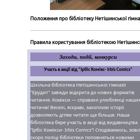
Положення
про бібліотеку Нетішинської гімна
Правила користування бібліотекою Нетішинськ
Заходи, події, конкурси
Участь в акції від "Ірбіс Комікс- Irbis Comics"
Шкільна бібліотека Нетішинської гімназії 
"Ерудит" завжди відкрита до нових форматів 
читання. Комікси — справжні улюбленці наших
читачів! Веселі, яскраві, захопливі історії 
дозволяють дітям читати ще більше. Наша 
бібліотека бере участь в акції від видавництва 
“Ірбіс Комікси- Irbis Comics”! Сподіваємось, зовсі
скоро поліці бібліотеки поповняться новими 