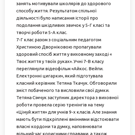
занять мотивували школярів до здорового
способу життя. Результатом спільної
діяльності було написання історії про
подолання шкідливих звичок у 5-Г класі та
творчі роботи 5-А клас.
7-Г клас разом з соціальним педагогом
Христиною Дворніковою пропагували
здоровий спосіб життя у виховному заході «
Твоє життя у твоїх руках». Учні 7-В класу
переглянули відеофільм «Айкос. Вейпи.
Електронні цигарки», який підготувала
класний керівник Тетяна Ткачук. Обговорили
зміст побаченого та висловили свої думки.
Тетяна Сімчук заступник директора з виховної
роботи провела серію тренінгів на тему
«Цінуй життя» для учнів 9-х класів. Але знання
мають бути підкріплені вміннями відстоювати
власні кордони та думку, наповнювати
вільний час корисними справами, а також