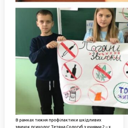
В рамках тижня профілактики шкідливих
звичок психолог Тетяна Сологуб з учнями 2 – х