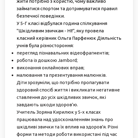
жити потрібно з користю, чому важливо
займатися спортом та дотримуватися правил
безпечної поведінки.
У 5-Г класі відбулася година спілкування
"Шкідливим звичкам - НІ!", яку провела
класний керівник Ольга Парфенюк Діяльність
учнів була різностороння:
перегляд пізнавальних відеофрагментів;
робота із дошкою Jambord;
виконання онлайнових вправ;
малювання та презентування малюнків.
Діти зрозуміли, що потрібно пропагувати
здоровий спосіб життя і викликати негативне
ставлення до усіх шкідливих звичок, які
завдають шкоди здоров'ю.
Учитель Зоряна Кирилюк у 5-х класах
працювала над удосконаленням знань про
шкідливі звички та їх вплив на здоров'я. Різні
форми та методи роботи використані під час