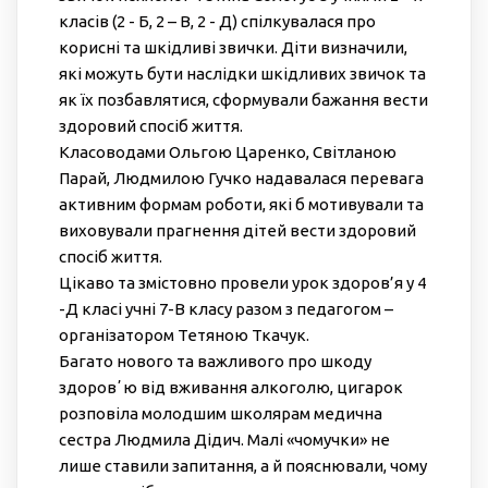
класів (2 - Б, 2 – В, 2 - Д) спілкувалася про
корисні та шкідливі звички. Діти визначили,
які можуть бути наслідки шкідливих звичок та
як їх позбавлятися, сформували бажання вести
здоровий спосіб життя.
Класоводами Ольгою Царенко, Світланою
Парай, Людмилою Гучко надавалася перевага
активним формам роботи, які б мотивували та
виховували прагнення дітей вести здоровий
спосіб життя.
Цікаво та змістовно провели урок здоров’я у 4
-Д класі учні 7-В класу разом з педагогом –
організатором Тетяною Ткачук.
Багато нового та важливого про шкоду
здоровʼю від вживання алкоголю, цигарок
розповіла молодшим школярам медична
сестра Людмила Дідич. Малі «чомучки» не
лише ставили запитання, а й пояснювали, чому