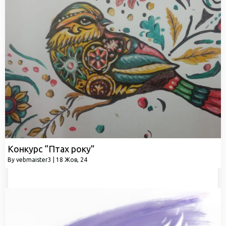
Конкурс “Птах року”
By
vebmaister3
|
18
Жов, 24