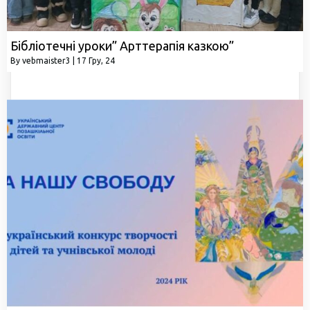
Бібліотечні уроки” Арттерапія казкою”
By
vebmaister3
|
17
Гру, 24