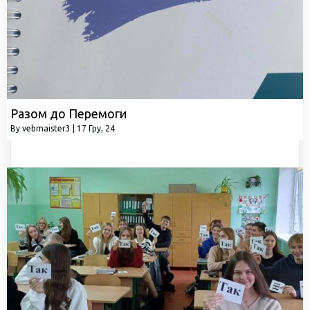
Разом до Перемоги
By
vebmaister3
|
17
Гру, 24