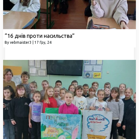
“16 днів проти насильства”
By
vebmaister3
|
17
Гру, 24