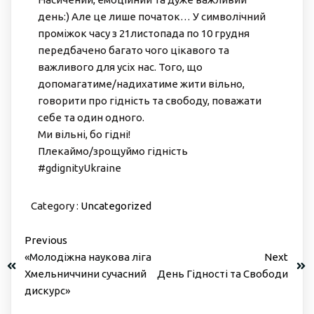
день:) Але це лише початок… У символічний
проміжок часу з 21листопада по 10 грудня
передбачено багато чого цікавого та
важливого для усіх нас. Того, що
допомагатиме/надихатиме жити вільно,
говорити про гідність та свободу, поважати
себе та один одного.
Ми вільні, бо гідні!
Плекаймо/зрощуймо гідність
#gdignityUkraine
Category :
Uncategorized
Previous
«Молодіжна наукова ліга
Next
Хмельниччини сучасний
День Гідності та Свободи
дискурс»