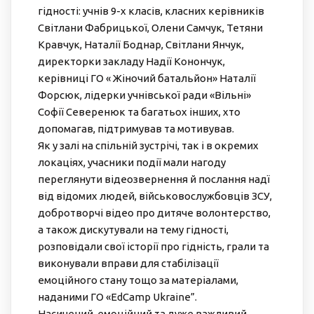
гідності: учнів 9-х класів, класних керівників
Світлани Фабрицької, Олени Самчук, Тетяни
Кравчук, Наталії Боднар, Світлани Янчук,
директорки закладу Надії Конончук,
керівниці ГО « Жіночий батальйон» Наталії
Форсюк, лідерки учнівської ради «Вільні»
Софії Северенюк та багатьох інших, хто
допомагав, підтримував та мотивував.
Як у залі на спільній зустрічі, так і в окремих
локаціях, учасники події мали нагоду
переглянути відеозвернення й послання надї
від відомих людей, військовослужбовців ЗСУ,
добротворчі відео про дитяче волонтерство,
а також дискутували на тему гідності,
розповідали свої історії про гідність, грали та
виконували вправи для стабілізації
емоційного стану тощо за матеріалами,
наданими ГО «EdCamp Ukraine”.
Насичений, емоційний та дуже важливий