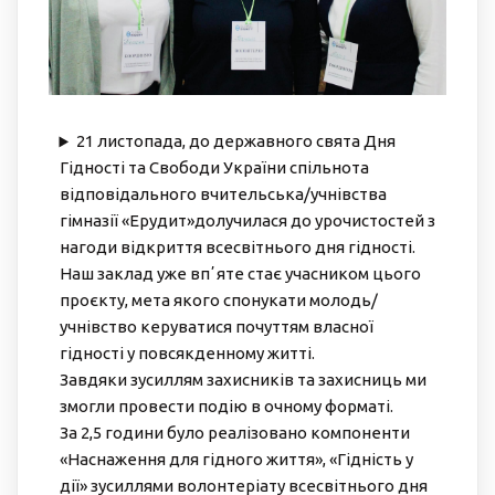
21 листопада, до державного свята Дня
Гідності та Свободи України спільнота
відповідального вчительська/учнівства
гімназії «Ерудит»долучилася до урочистостей з
нагоди відкриття всесвітнього дня гідності.
Наш заклад уже впʼяте стає учасником цього
проєкту, мета якого спонукати молодь/
учнівство керуватися почуттям власної
гідності у повсякденному житті.
Завдяки зусиллям захисників та захисниць ми
змогли провести подію в очному форматі.
За 2,5 години було реалізовано компоненти
«Наснаження для гідного життя», «Гідність у
дії» зусиллями волонтеріату всесвітнього дня