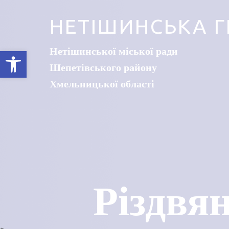
НЕТІШИНСЬКА Г
Нетішинської міської ради
Відкрити Панель інструментів
Шепетівського району
Хмельницької області
Різдвя