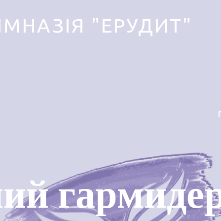
ІМНАЗІЯ "ЕРУДИТ"
ний гармидер