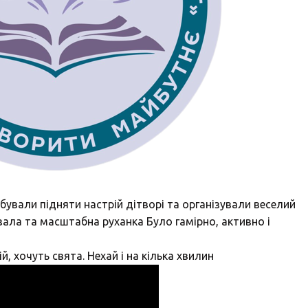
ували підняти настрій дітворі та організували веселий
 зала та масштабна руханка Було гамірно, активно і
, хочуть свята. Нехай і на кілька хвилин