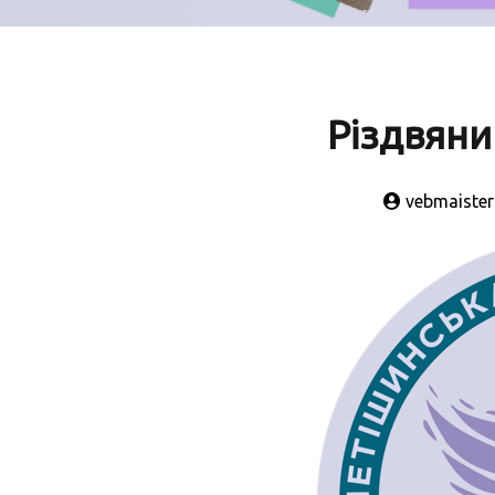
Різдвяни
vebmaister