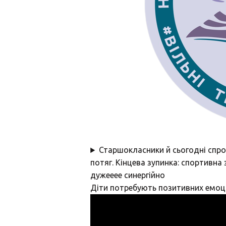
Старшокласники й сьогодні спроб
потяг. Кінцева зупинка: спортивна
дужееее синергійно
Діти потребують позитивних емоцій