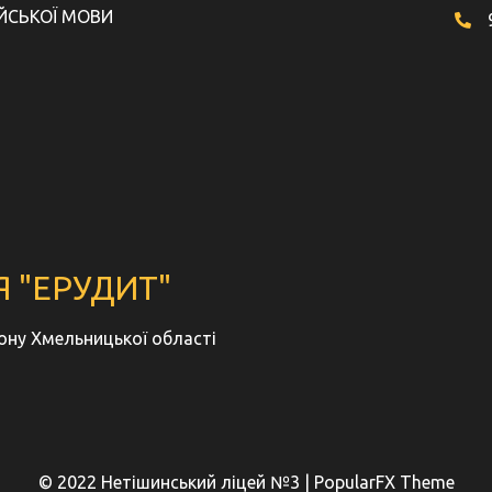
ЙСЬКОЇ МОВИ
 "ЕРУДИТ"
йону Хмельницької області
© 2022 Нетішинський ліцей №3 |
PopularFX Theme