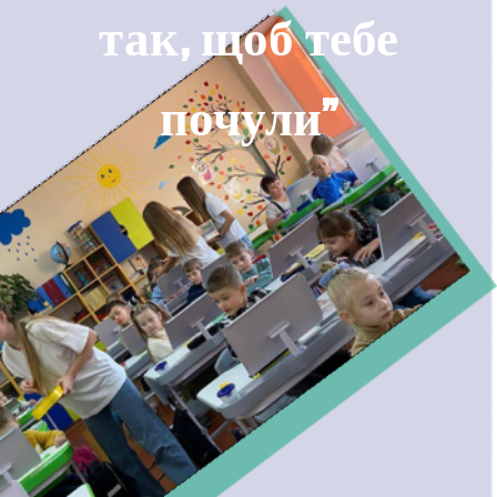
так, щоб тебе
почули”