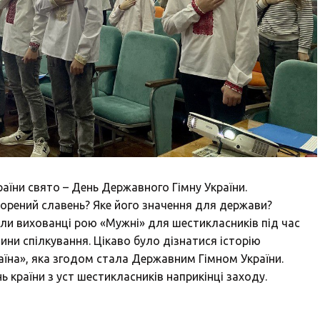
аїни свято – День Державного Гімну України.
творений славень? Яке його значення для держави?
али вихованці рою «Мужні» для шестикласників під час
ини спілкування. Цікаво було дізнатися історію
аїна», яка згодом стала Державним Гімном України.
ь країни з уст шестикласників наприкінці заходу.