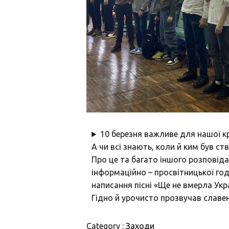
10 березня важливе для нашої кр
А чи всі знають, коли й ким був с
Про це та багато іншого розповід
інформаційно – просвітницької год
написання пісні «Ще не вмерла Укр
Гідно й урочисто прозвучав славен
Category :
Заходи