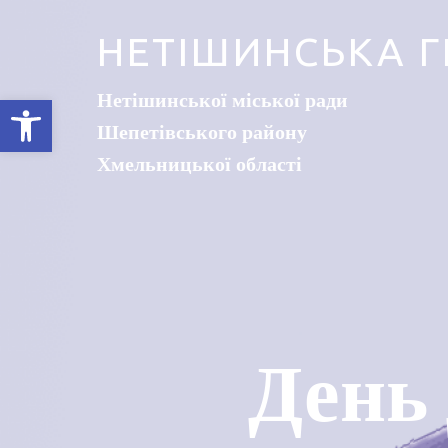
НЕТІШИНСЬКА Г
Нетішинської міської ради
Відкрити Панель інструментів
Шепетівського району
Хмельницької області
День