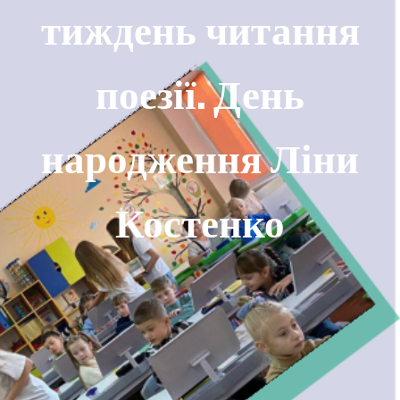
тиждень читання
поезії. День
народження Ліни
Костенко