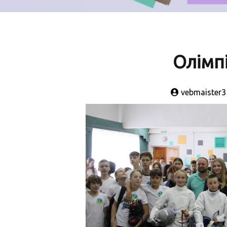
Олімп
vebmaister3