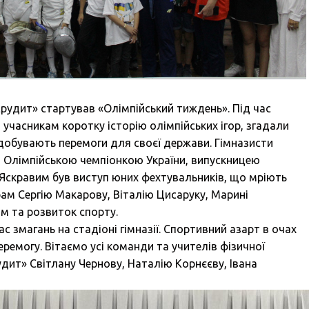
«Ерудит» стартував «Олімпійський тиждень». Під час
 учасникам коротку історію олімпійських ігор, згадали
здобувають перемоги для своєї держави. Гімназисти
 Олімпійською чемпіонкою України, випускницею
Яскравим був виступ юних фехтувальників, що мріють
ам Сергію Макарову, Віталію Цисаруку, Марині
ом та розвиток спорту.
с змагань на стадіоні гімназії. Спортивний азарт в очах
еремогу. Вітаємо усі команди та учителів фізичної
рудит» Світлану Чернову, Наталію Корнєєву, Івана