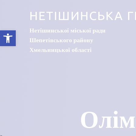
НЕТІШИНСЬКА Г
Нетішинської міської ради
Відкрити Панель інструментів
Шепетівського району
Хмельницької області
Олім