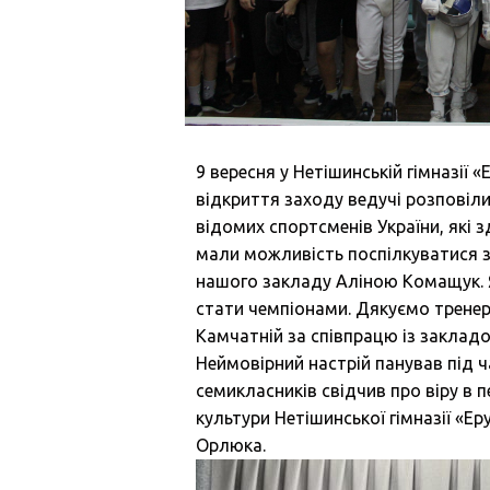
9 вересня у Нетішинській гімназії 
відкриття заходу ведучі розповіли
відомих спортсменів України, які 
мали можливість поспілкуватися з
нашого закладу Аліною Комащук. 
стати чемпіонами. Дякуємо тренер
Камчатній за співпрацю із заклад
Неймовірний настрій панував під ча
семикласників свідчив про віру в п
культури Нетішинської гімназії «Е
Орлюка.