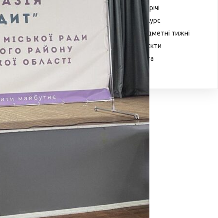
Зустрічі
Конкурс
Предметні тижні
Проєкти
Свята