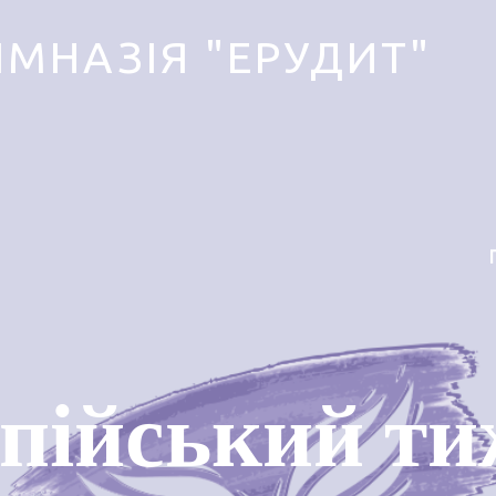
ІМНАЗІЯ "ЕРУДИТ"
пійський ти