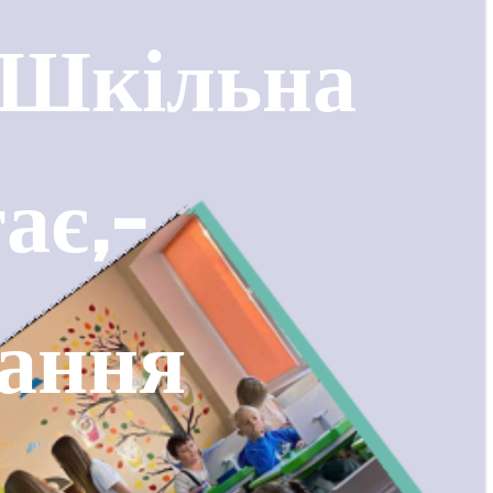
 “Шкільна
ає,-
дання