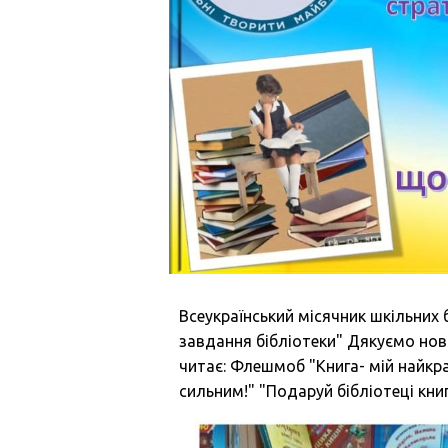
Всеукраїнський місячник шкільних б
завдання бібліотеки" Дякуємо нов
читає: Флешмоб "Книга- мій найк
сильним!" "Подаруй бібліотеці кни