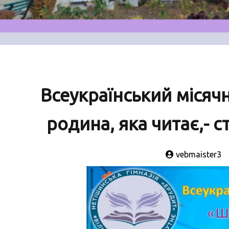
Всеукраїнський місяч
родина, яка читає,- с
vebmaister3