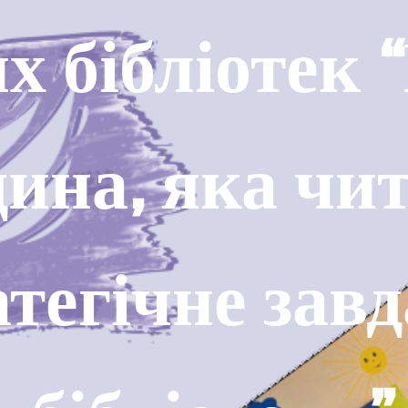
х бібліотек
ина, яка чит
атегічне зав