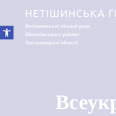
НЕТІШИНСЬКА Г
Нетішинської міської ради
Відкрити Панель інструментів
Шепетівського району
Хмельницької області
Всеук