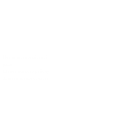
НЕТІШИНСЬКА
ГІМНАЗІЯ
"ЕРУДИТ"
Нетішинської міської
ради
Шепетівського району
Хмельницької області
X Всеукраїнський