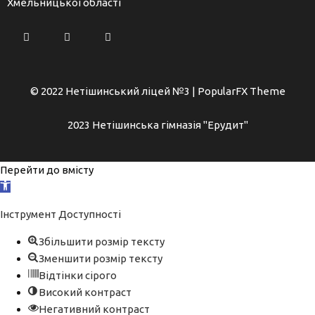
Хмельницької області
© 2022 Нетішинський ліцей №3 |
PopularFX Theme
2023 Нетішинська гімназія "Ерудит"
Перейти до вмісту
Відкрити
Панель
Інструмент Доступності
інструментів
Збільшити розмір тексту
Зменшити розмір тексту
Відтінки сірого
Високий контраст
Негативний контраст