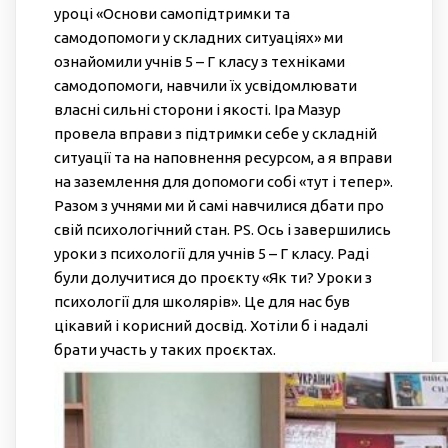
уроці «Основи самопідтримки та
самодопомоги у складних ситуаціях» ми
ознайомили учнів 5 – Г класу з техніками
самодопомоги, навчили їх усвідомлювати
власні сильні сторони і якості. Іра Мазур
провела вправи з підтримки себе у складній
ситуації та на наповнення ресурсом, а я вправи
на заземлення для допомоги собі «тут і тепер».
Разом з учнями ми й самі навчилися дбати про
свій психологічний стан. PS. Ось і завершились
уроки з психології для учнів 5 – Г класу. Раді
були долучитися до проєкту «Як ти? Уроки з
психології для школярів». Це для нас був
цікавий і корисний досвід. Хотіли б і надалі
брати участь у таких проєктах.