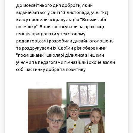
До Всесвітнього дня доброти, який
відзначається у світі 13 листопада, учні 4-Д
класу провели яскраву акцію "Візьми собі
посмішку". Вони застосували на практиці
вміння працювати у текстовому
редакторі,самі розробили дизайн оголошень
та роздрукували їх. Своїми різнобарвними
"посмішками" школярі ділилися з іншими
учнями та педагогами гімназії, які охоче взяли
собі частинку добра та позитиву