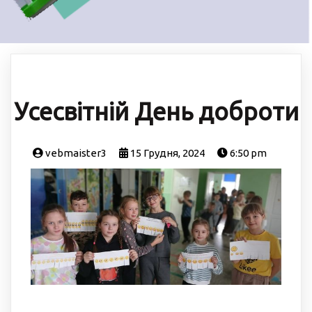
Усесвітній День доброти
vebmaister3
15 Грудня, 2024
6:50 pm