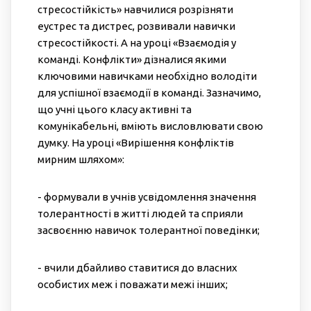
стресостійкість» навчилися розрізняти
еустрес та дистрес, розвивали навички
стресостійкості. А на уроці «Взаємодія у
команді. Конфлікти» дізналися якими
ключовими навичками необхідно володіти
для успішної взаємодії в команді. Зазначимо,
що учні цього класу активні та
комунікабельні, вміють висловлювати свою
думку. На уроці «Вирішення конфліктів
мирним шляхом»:
- формували в учнів усвідомлення значення
толерантності в житті людей та сприяли
засвоєнню навичок толерантної поведінки;
- вчили дбайливо ставитися до власних
особистих меж і поважати межі інших;