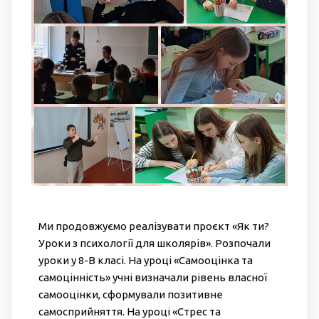
Ми продовжуємо реалізувати проєкт «Як ти?
Уроки з психології для школярів». Розпочали
уроки у 8-В класі. На уроці «Самооцінка та
самоцінність» учні визначали рівень власної
самооцінки, сформували позитивне
самосприйняття. На уроці «Стрес та