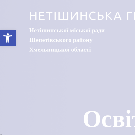
НЕТІШИНСЬКА Г
Нетішинської міської ради
Відкрити Панель інструментів
Шепетівського району
Хмельницької області
Осві