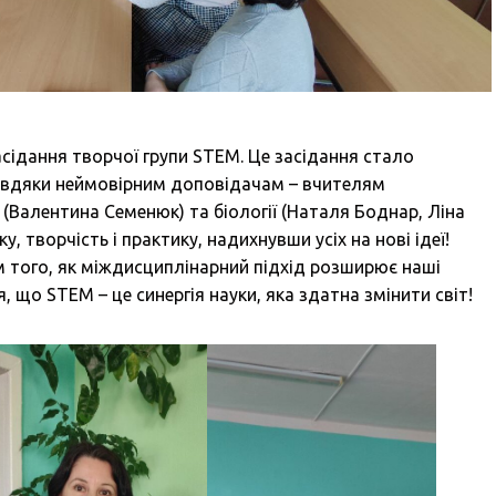
асідання творчої групи STEM. Це засідання стало
авдяки неймовірним доповідачам – вчителям
 (Валентина Семенюк) та біології (Наталя Боднар, Ліна
у, творчість і практику, надихнувши усіх на нові ідеї!
 того, як міждисциплінарний підхід розширює наші
, що STEM – це синергія науки, яка здатна змінити світ!