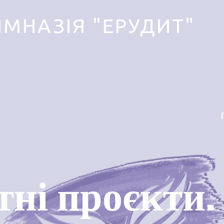
ІМНАЗІЯ "ЕРУДИТ"
тні проєкти.