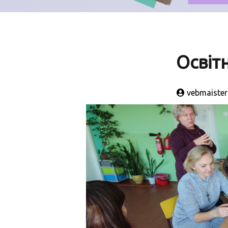
Освіт
vebmaister