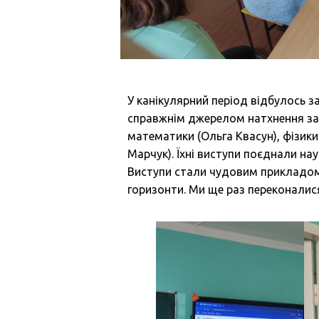
У канікулярний період відбулось з
справжнім джерелом натхнення з
математики (Ольга Квасун), фізики
Марчук). Їхні виступи поєднали наук
Виступи стали чудовим прикладом
горизонти. Ми ще раз переконалися