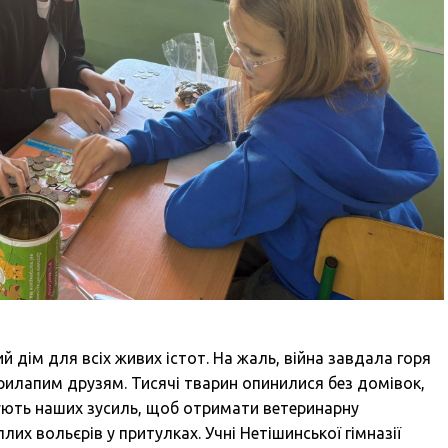
й дім для всіх живих істот. На жаль, війна завдала горя
илапим друзям. Тисячі тварин опинилися без домівок,
бують наших зусиль, щоб отримати ветеринарну
их вольєрів у притулках. Учні Нетішинської гімназії