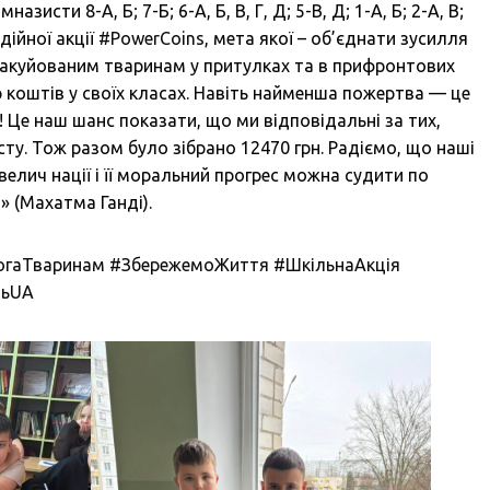
зисти 8-А, Б; 7-Б; 6-А, Б, В, Г, Д; 5-В, Д; 1-А, Б; 2-А, В;
дійної акції
#PowerCoins
, мета якої – об’єднати зусилля
вакуйованим тваринам у притулках та в прифронтових
р коштів у своїх класах. Навіть найменша пожертва — це
в! Це наш шанс показати, що ми відповідальні за тих,
сту. Тож разом було зібрано 12470 грн. Радіємо, що наші
велич нації і її моральний прогрес можна судити по
» (Махатма Ганді).
гаТваринам
#ЗбережемоЖиття
#ШкільнаАкція
тьUA