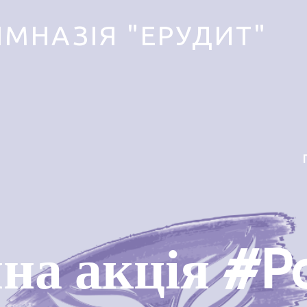
ІМНАЗІЯ "ЕРУДИТ"
на акція #P