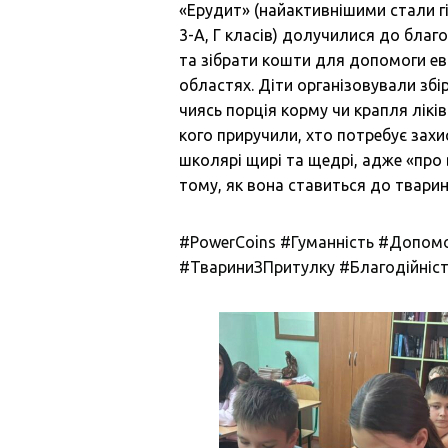
«Ерудит» (найактивнішими стали гімна
3-А, Г класів) долучилися до благо
та зібрати кошти для допомоги е
областях. Діти організовували збі
чиясь порція корму чи крапля лікі
кого приручили, хто потребує захи
школярі щирі та щедрі, адже «про 
тому, як вона ставиться до тварин
#PowerCoins
#Гуманність
#Допомо
#ТвариниЗПритулку
#Благодійніс