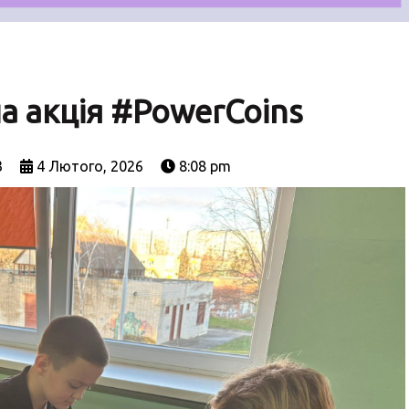
а акція #PowerCoins
3
4 Лютого, 2026
8:08 pm