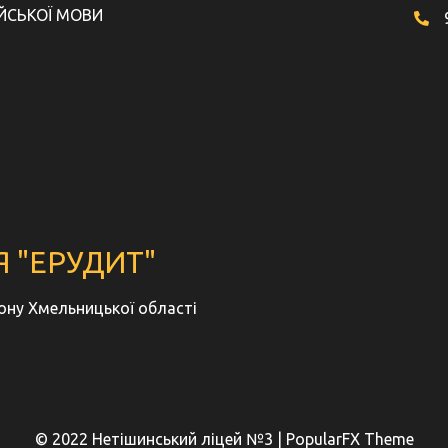
ЙСЬКОЇ МОВИ
 "ЕРУДИТ"
йону Хмельницької області
© 2022 Нетішинський ліцей №3 |
PopularFX Theme