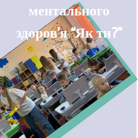
ментального
здоров’я “Як ти?”