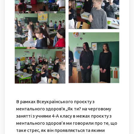
В рамках Всеукраїнського проєкту з
ментального здоров'я ,,Як ти? на черговому
занятті з учнями 4-А класу в межах проєкту з
ментального здоров’я ми говорили про те, що
таке стрес, як він проявляється та якими