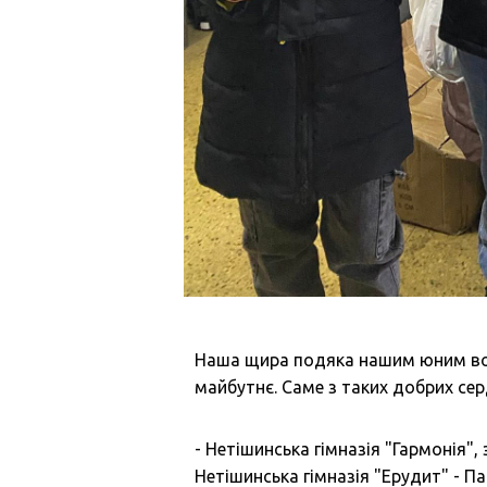
Наша щира подяка нашим юним вол
майбутнє. Саме з таких добрих се
- Нетішинська гімназія "Гармонія", 
Нетішинська гімназія "Ерудит" - П