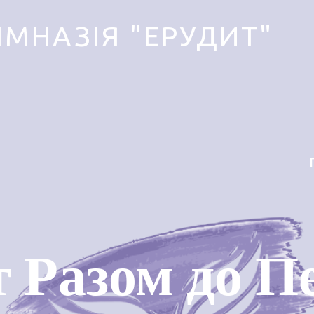
ІМНАЗІЯ "ЕРУДИТ"
 Разом до П