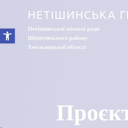
НЕТІШИНСЬКА Г
Нетішинської міської ради
Відкрити Панель інструментів
Шепетівського району
Хмельницької області
Проєкт