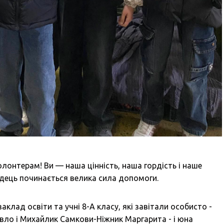
онтерам! Ви — наша цінність, наша гордість і наше
рдець починається велика сила допомоги.
заклад освіти та учні 8-А класу, які завітали особисто -
авло і Михайлик Самкови-Ніжник Маргарита - і юна