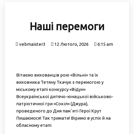
Наші перемоги
vebmaister3
12 Лютого, 2026
6:15 am
Вітаємо вихованців рою «Вільні» та їх
виховника Тетяну Ткачук з перемогою у
міському етапі конкурсу «Відун»
Всеукраїнської дитячо-юнацької військово-
патріотичної гри «Сокіл» (Джура),
проведеного до Дня памʼяті Герої Крут
Пишаємося! Так тримати! Віримо в успіх й на
обласному етапі