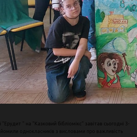
ї "Ерудит " на "Казковий бібліомікс" завітав сьогодні 3-
ознайомили однокласників з висловами про важливість