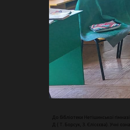
До бібліотеки Нетішинської гімназі
Д ( Т. Борсук, З. Єлісєєва). Учні 