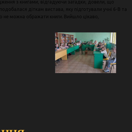
ження з книгами, відгадуючи загадки, довели, що
подобалася діткам вистава, яку підготували учні 6-В та
що не можна ображати книги. Вийшло цікаво,