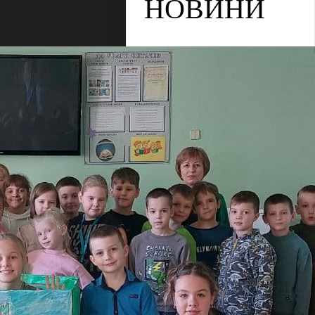
НОВИНИ
Увага! Оголошення!
Останній дзвінок
28 травня
“Незабутній день”
28 травня квест
«Прощавай,
четвертий клас. Місія
виконана»
27 травня Акція
“Тепло в кожну
мисочку”
АРХІВ