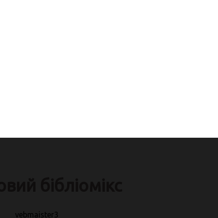
овий бібліомікс
vebmaister3