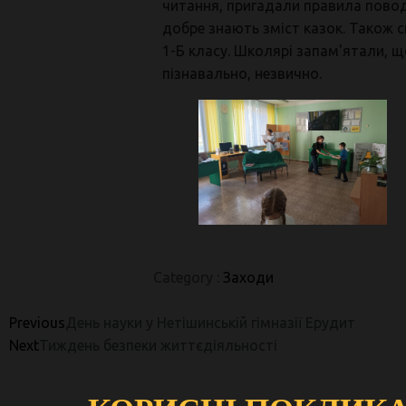
читання, пригадали правила повод
добре знають зміст казок. Також с
1-Б класу. Школярі запам'ятали, 
пізнавально, незвично.
Category :
Заходи
Previous
День науки у Нетішинській гімназії Ерудит
Next
Тиждень безпеки життєдіяльності