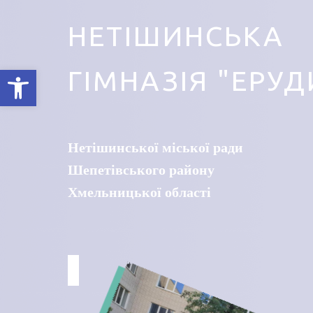
НЕТІШИНСЬКА
Відкрити Панель інструментів
ГІМНАЗІЯ "ЕРУД
Нетішинської міської ради
Шепетівського району
Хмельницької області