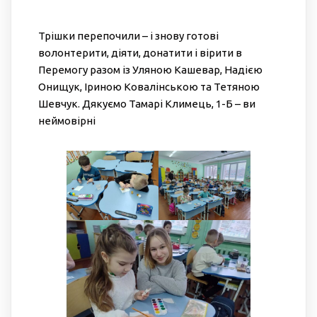
Трішки перепочили – і знову готові
волонтерити, діяти, донатити і вірити в
Перемогу разом із Уляною Кашевар, Надією
Онищук, Іриною Ковалінською та Тетяною
Шевчук. Дякуємо Тамарі Климець, 1-Б – ви
неймовірні