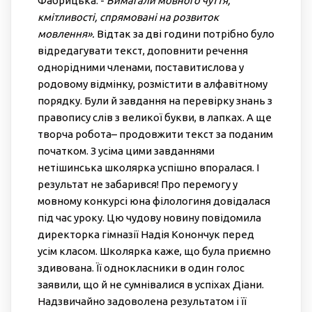
Фабрицька. -
Вимагали мовного чуття,
кмітливості, спрямовані на розвиток
мовлення».
Відтак за дві години потрібно було
відредагувати текст, доповнити речення
однорідними членами, поставитислова у
родовому відмінку, розмістити в алфавітному
порядку. Були й завдання на перевірку знань з
правопису слів з великої букви, в лапках. А ще
творча робота– продовжити текст за поданим
початком. З усіма цими завданнями
нетішинська школярка успішно впоралася. І
результат не забарився! Про перемогу у
мовному конкурсі юна філологиня довідалася
під час уроку. Цю чудову новину повідомила
директорка гімназії Надія Конончук перед
усім класом. Школярка каже, що була приємно
здивована. Її однокласники в один голос
заявили, що й не сумнівалися в успіхах Діани.
Надзвичайно задоволена результатом і її