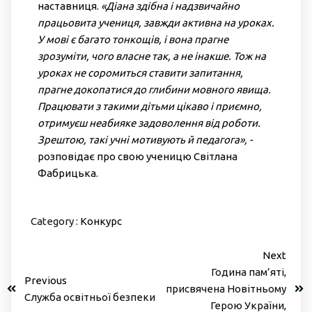
наставниця.
«Діана здібна і надзвичайно
працьовита учениця, завжди активна на уроках.
У мові є багато тонкощів, і вона прагне
зрозуміти, чого власне так, а не інакше. Тож на
уроках не соромиться ставити запитання,
прагне докопатися до глибини мовного явища.
Працювати з такими дітьми цікаво і приємно,
отримуєш неабияке задоволення від роботи.
Зрештою, такі учні мотивують й педагога», -
розповідає про свою ученицю Світлана
Фабрицька.
Category :
Конкурс
Next
Година пам’яті,
Previous
присвячена Новітньому
Служба освітньої безпеки
Герою України,