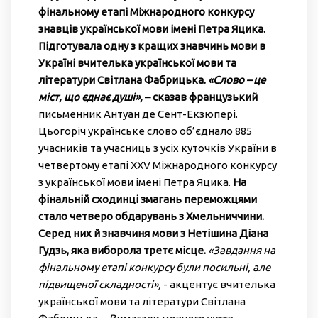
фінальному етапі Міжнародного конкурсу
знавців української мови імені Петра Яцика.
Підготувала одну з кращих знавчинь мови в
Україні вчителька української мови та
літератури Світлана Фабрицька.
«Слово – це
міст, що єднає душі»,
– сказав французький
письменник Антуан де Сент-Екзюпері.
Цьогоріч українське слово об’єднало 885
учасників та учасниць з усіх куточків України в
четвертому етапі XXV Міжнародного конкурсу
з української мови імені Петра Яцика.
На
фінальній сходинці змагань переможцями
стало четверо обдарувань з Хмельниччини.
Серед них й знавчиня мови з Нетішина Діана
Гудзь, яка виборола третє місце.
«Завдання на
фінальному етапі конкурсу були посильні, але
підвищеної складності»,
- акцентує вчителька
української мови та літератури Світлана